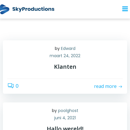
Naar
de
inhoud
springen
by
Edward
maart 24, 2022
Klanten
0
read more
by
poolghost
juni 4, 2021
Hallo wereld!